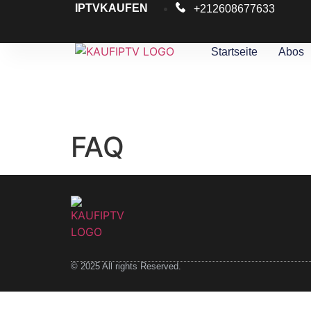
IPTVKAUFEN
+212608677633
Startseite
Abos
FAQ
© 2025 All rights Reserved.